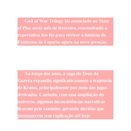
      God of War Trilogy foi anunciado no State 
of Play neste mês de fevereiro, reacendendo a 
expectativa dos fãs para reviver a história do 
Fantasma de Esparta agora na nova geração.
      Ao longo dos anos, a saga do Deus da 
Guerra expandiu significativamente a trajetória 
de Kratos, principalmente por meio dos jogos 
derivados. Contudo, com essa ampliação do 
universo, algumas inconsistências narrativas 
ficaram pelo caminho, gerando dúvidas que 
permanecem sem explicação até hoje.