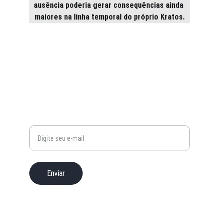
ausência poderia gerar consequências ainda 
maiores na linha temporal do próprio Kratos.
Contato
Fale conosco para sugestões e dúvidas
© 2025. All rights reserved.
Seu e-mail
Enviar
Email